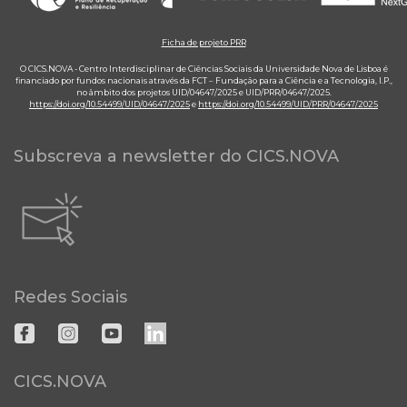
Ficha de projeto PRR
O CICS.NOVA - Centro Interdisciplinar de Ciências Sociais da Universidade Nova de Lisboa é
financiado por fundos nacionais através da FCT – Fundação para a Ciência e a Tecnologia, I.P.,
no âmbito dos projetos UID/04647/2025 e UID/PRR/04647/2025.
https://doi.org/10.54499/UID/04647/2025
e
https://doi.org/10.54499/UID/PRR/04647/2025
Subscreva a newsletter do CICS.NOVA
Redes Sociais
CICS.NOVA