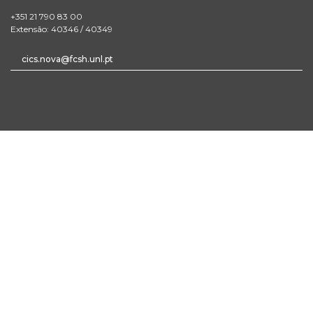
+351 21 790 83 00
Extensão: 40346 / 40349
cics.nova@fcsh.unl.pt