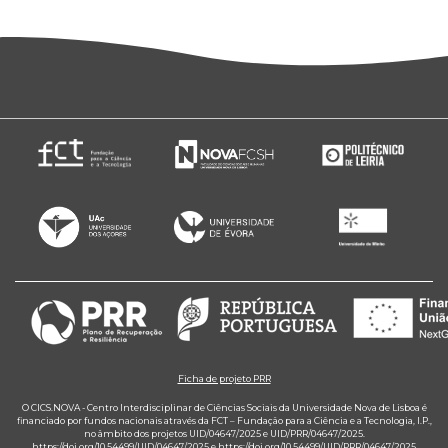
Ficha de projeto PRR
O CICS.NOVA - Centro Interdisciplinar de Ciências Sociais da Universidade Nova de Lisboa é
financiado por fundos nacionais através da FCT – Fundação para a Ciência e a Tecnologia, I.P.,
no âmbito dos projetos UID/04647/2025 e UID/PRR/04647/2025.
https://doi.org/10.54499/UID/04647/2025
e
https://doi.org/10.54499/UID/PRR/04647/2025