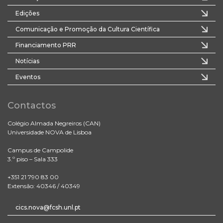
Edições
Comunicação e Promoção da Cultura Científica
Financiamento PRR
Notícias
Eventos
Contactos
Colégio Almada Negreiros (CAN)
Universidade NOVA de Lisboa
Campus de Campolide
3.º piso – Sala 333
+351 21 790 83 00
Extensão: 40346 / 40349
cics.nova@fcsh.unl.pt