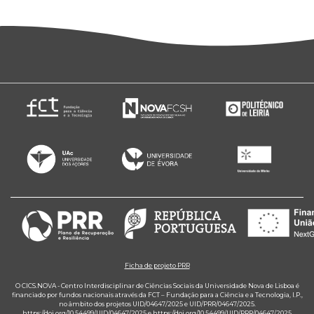
Ficha de projeto PRR
O CICS.NOVA - Centro Interdisciplinar de Ciências Sociais da Universidade Nova de Lisboa é
financiado por fundos nacionais através da FCT – Fundação para a Ciência e a Tecnologia, I.P.,
no âmbito dos projetos UID/04647/2025 e UID/PRR/04647/2025.
https://doi.org/10.54499/UID/04647/2025
e
https://doi.org/10.54499/UID/PRR/04647/2025