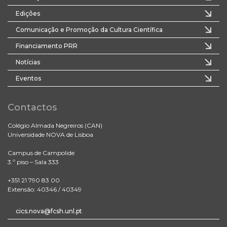
Edições
Comunicação e Promoção da Cultura Científica
Financiamento PRR
Notícias
Eventos
Contactos
Colégio Almada Negreiros (CAN)
Universidade NOVA de Lisboa
Campus de Campolide
3.º piso – Sala 333
+351 21 790 83 00
Extensão: 40346 / 40349
cics.nova@fcsh.unl.pt