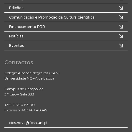
Edições
Comunicação e Promoção da Cultura Científica
Financiamento PRR
Notícias
Eventos
Contactos
Colégio Almada Negreiros (CAN)
Universidade NOVA de Lisboa
Campus de Campolide
3.º piso – Sala 333
+351 21 790 83 00
Extensão: 40346 / 40349
cics.nova@fcsh.unl.pt