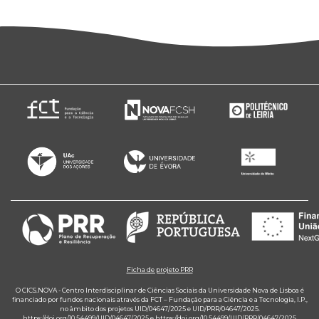
Ficha de projeto PRR
O CICS.NOVA - Centro Interdisciplinar de Ciências Sociais da Universidade Nova de Lisboa é
financiado por fundos nacionais através da FCT – Fundação para a Ciência e a Tecnologia, I.P.,
no âmbito dos projetos UID/04647/2025 e UID/PRR/04647/2025.
https://doi.org/10.54499/UID/04647/2025
e
https://doi.org/10.54499/UID/PRR/04647/2025