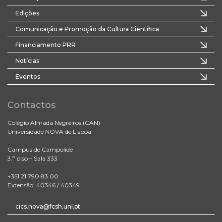
Edições
Comunicação e Promoção da Cultura Científica
Financiamento PRR
Notícias
Eventos
Contactos
Colégio Almada Negreiros (CAN)
Universidade NOVA de Lisboa
Campus de Campolide
3.º piso – Sala 333
+351 21 790 83 00
Extensão: 40346 / 40349
cics.nova@fcsh.unl.pt