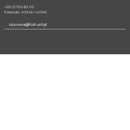
+351 21 790 83 00
Extensão: 40346 / 40349
cics.nova@fcsh.unl.pt