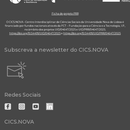
Ficha de projeto PRR
O CICS.NOVA - Centro Interdisciplinar de Ciências Sociais da Universidade Nova de Lisboa é
financiado por fundos nacionais através da FCT – Fundação para a Ciência e a Tecnologia, I.P.,
no âmbito dos projetos UID/04647/2025 e UID/PRR/04647/2025.
https://doi.org/10.54499/UID/04647/2025
e
https://doi.org/10.54499/UID/PRR/04647/2025
Subscreva a newsletter do CICS.NOVA
Redes Sociais
CICS.NOVA