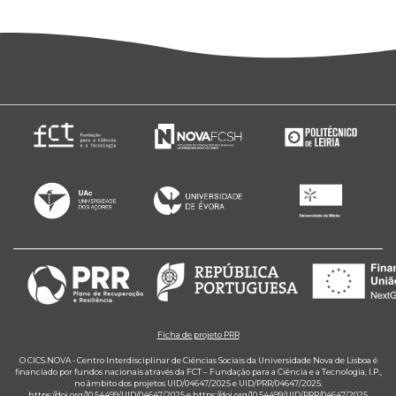
Ficha de projeto PRR
O CICS.NOVA - Centro Interdisciplinar de Ciências Sociais da Universidade Nova de Lisboa é
financiado por fundos nacionais através da FCT – Fundação para a Ciência e a Tecnologia, I.P.,
no âmbito dos projetos UID/04647/2025 e UID/PRR/04647/2025.
https://doi.org/10.54499/UID/04647/2025
e
https://doi.org/10.54499/UID/PRR/04647/2025