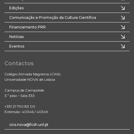
Edições
Comunicação e Promoção da Cultura Científica
Financiamento PRR
Notícias
Eventos
Contactos
Colégio Almada Negreiros (CAN)
Universidade NOVA de Lisboa
Campus de Campolide
3.º piso – Sala 333
+351 21 790 83 00
Extensão: 40346 / 40349
cics.nova@fcsh.unl.pt