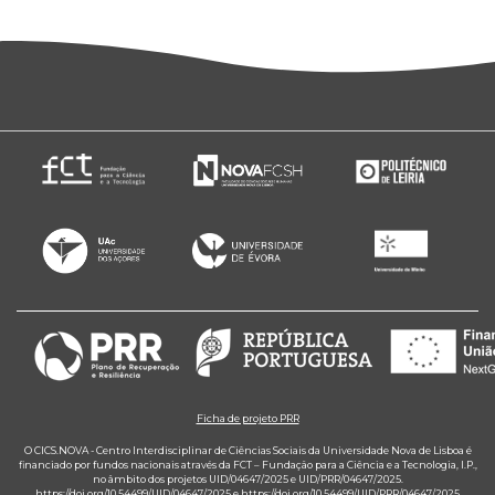
Ficha de projeto PRR
O CICS.NOVA - Centro Interdisciplinar de Ciências Sociais da Universidade Nova de Lisboa é
financiado por fundos nacionais através da FCT – Fundação para a Ciência e a Tecnologia, I.P.,
no âmbito dos projetos UID/04647/2025 e UID/PRR/04647/2025.
https://doi.org/10.54499/UID/04647/2025
e
https://doi.org/10.54499/UID/PRR/04647/2025