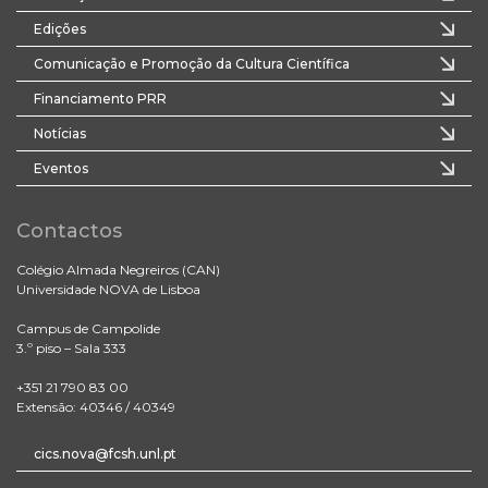
Edições
Comunicação e Promoção da Cultura Científica
Financiamento PRR
Notícias
Eventos
Contactos
Colégio Almada Negreiros (CAN)
Universidade NOVA de Lisboa
Campus de Campolide
3.º piso – Sala 333
+351 21 790 83 00
Extensão: 40346 / 40349
cics.nova@fcsh.unl.pt