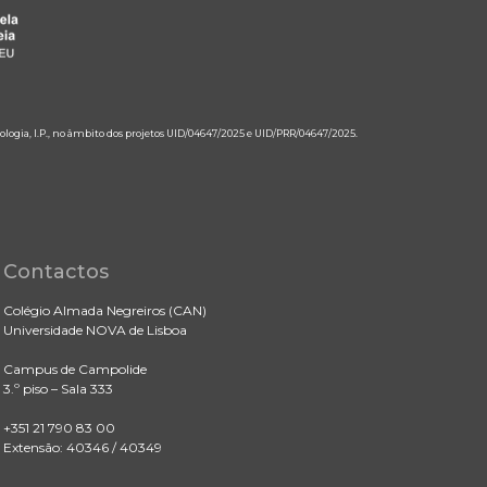
ologia, I.P., no âmbito dos projetos UID/04647/2025 e UID/PRR/04647/2025.
Contactos
Colégio Almada Negreiros (CAN)
Universidade NOVA de Lisboa
Campus de Campolide
3.º piso – Sala 333
+351 21 790 83 00
Extensão: 40346 / 40349