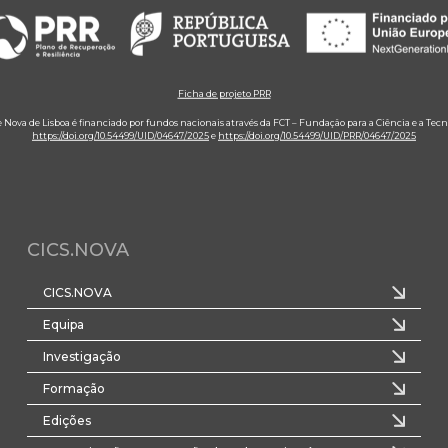
Ficha de projeto PRR
e Nova de Lisboa é financiado por fundos nacionais através da FCT – Fundação para a Ciência e a Tecn
https://doi.org/10.54499/UID/04647/2025
e
https://doi.org/10.54499/UID/PRR/04647/2025
CICS.NOVA
CICS.NOVA
Equipa
Investigação
Formação
Edições