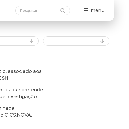
menu
lo, associado aos
FCSH
ntos que pretende
de investigação.
minada
do CICS.NOVA,