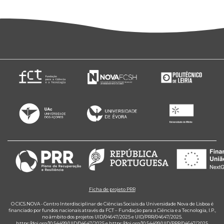
Ficha de projeto PRR
O CICS.NOVA - Centro Interdisciplinar de Ciências Sociais da Universidade Nova de Lisboa é
financiado por fundos nacionais através da FCT – Fundação para a Ciência e a Tecnologia, I.P.,
no âmbito dos projetos UID/04647/2025 e UID/PRR/04647/2025.
https://doi.org/10.54499/UID/04647/2025
e
https://doi.org/10.54499/UID/PRR/04647/2025