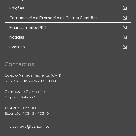
Edições
Comunicação e Promoção da Cultura Científica
Financiamento PRR
Notícias
Eventos
Contactos
Colégio Almada Negreiros (CAN)
Universidade NOVA de Lisboa
Campus de Campolide
3.º piso – Sala 333
+351 21 790 83 00
Extensão: 40346 / 40349
cics.nova@fcsh.unl.pt