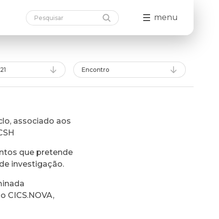
menu
21
Encontro
lo, associado aos
FCSH
ntos que pretende
de investigação.
minada
do CICS.NOVA,