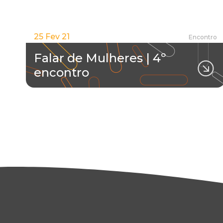
25 Fev 21
Encontro
Falar de Mulheres | 4º
encontro