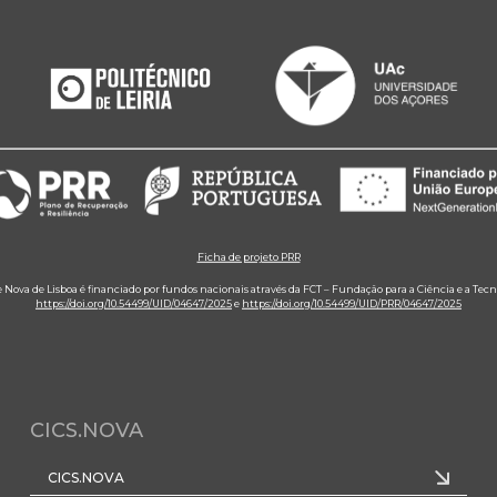
Ficha de projeto PRR
e Nova de Lisboa é financiado por fundos nacionais através da FCT – Fundação para a Ciência e a Tecn
https://doi.org/10.54499/UID/04647/2025
e
https://doi.org/10.54499/UID/PRR/04647/2025
CICS.NOVA
CICS.NOVA