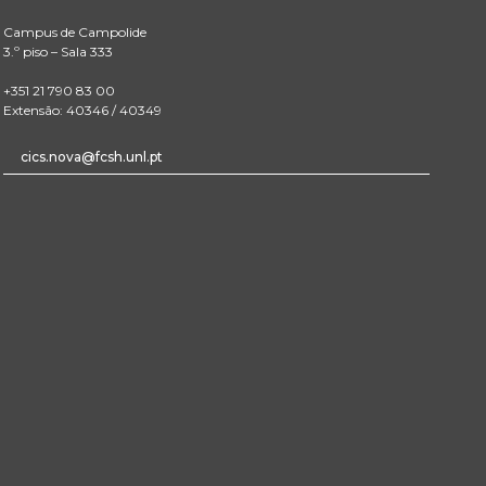
Campus de Campolide
3.º piso – Sala 333
+351 21 790 83 00
Extensão: 40346 / 40349
cics.nova@fcsh.unl.pt