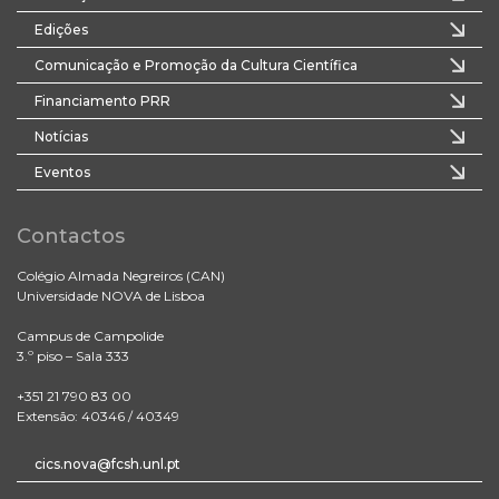
Edições
Comunicação e Promoção da Cultura Científica
Financiamento PRR
Notícias
Eventos
Contactos
Colégio Almada Negreiros (CAN)
Universidade NOVA de Lisboa
Campus de Campolide
3.º piso – Sala 333
+351 21 790 83 00
Extensão: 40346 / 40349
cics.nova@fcsh.unl.pt