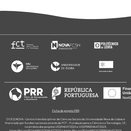
Ficha de projeto PRR
O CICS.NOVA - Centro Interdisciplinar de Ciências Sociais da Universidade Nova de Lisboa é
financiado por fundos nacionais através da FCT – Fundação para a Ciência e a Tecnologia, I.P.,
no âmbito dos projetos UID/04647/2025 e UID/PRR/04647/2025.
https://doi.org/10.54499/UID/04647/2025
e
https://doi.org/10.54499/UID/PRR/04647/2025