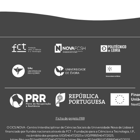
Ficha de projeto PRR
O CICS.NOVA - Centro Interdisciplinar de Ciências Sociais da Universidade Nova de Lisboa é
financiado por fundos nacionais através da FCT – Fundação para a Ciência e a Tecnologia, I.P.,
no âmbito dos projetos UID/04647/2025 e UID/PRR/04647/2025.
https://doi.org/10.54499/UID/04647/2025
e
https://doi.org/10.54499/UID/PRR/04647/2025