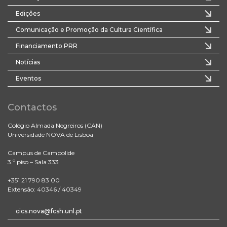
Edições
Comunicação e Promoção da Cultura Científica
Financiamento PRR
Notícias
Eventos
Contactos
Colégio Almada Negreiros (CAN)
Universidade NOVA de Lisboa
Campus de Campolide
3.º piso – Sala 333
+351 21 790 83 00
Extensão: 40346 / 40349
cics.nova@fcsh.unl.pt