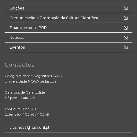
Edições
Comunicação e Promoção da Cultura Científica
Financiamento PRR
Notícias
Eventos
Contactos
Colégio Almada Negreiros (CAN)
Universidade NOVA de Lisboa
Campus de Campolide
3.º piso – Sala 333
+351 21 790 83 00
Extensão: 40346 / 40349
cics.nova@fcsh.unl.pt