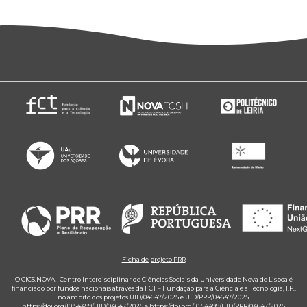
Ficha de projeto PRR
O CICS.NOVA - Centro Interdisciplinar de Ciências Sociais da Universidade Nova de Lisboa é
financiado por fundos nacionais através da FCT – Fundação para a Ciência e a Tecnologia, I.P.,
no âmbito dos projetos UID/04647/2025 e UID/PRR/04647/2025.
https://doi.org/10.54499/UID/04647/2025
e
https://doi.org/10.54499/UID/PRR/04647/2025