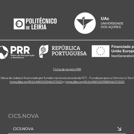
Ficha de projeto PRR
e Nova de Lisboa é financiado por fundos nacionais através da FCT – Fundação para a Ciência e a Tecn
https://doi.org/10.54499/UID/04647/2025
e
https://doi.org/10.54499/UID/PRR/04647/2025
CICS.NOVA
CICS.NOVA