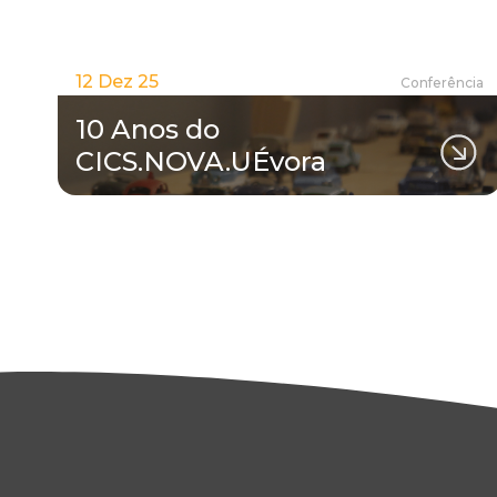
12 Dez 25
Conferência
10 Anos do
CICS.NOVA.UÉvora