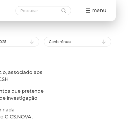
menu
025
Conferência
lo, associado aos
FCSH
ntos que pretende
de investigação.
minada
do CICS.NOVA,