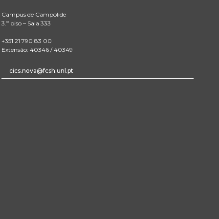
Campus de Campolide
3.º piso – Sala 333
+351 21 790 83 00
Extensão: 40346 / 40349
cics.nova@fcsh.unl.pt