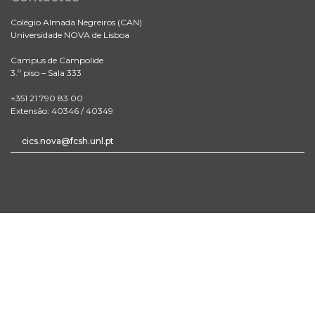
Colégio Almada Negreiros (CAN)
Universidade NOVA de Lisboa
Campus de Campolide
3.º piso – Sala 333
+351 21 790 83 00
Extensão: 40346 / 40349
cics.nova@fcsh.unl.pt