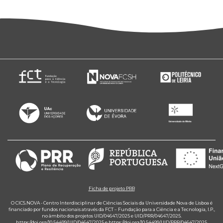
Ficha de projeto PRR
O CICS.NOVA - Centro Interdisciplinar de Ciências Sociais da Universidade Nova de Lisboa é
financiado por fundos nacionais através da FCT – Fundação para a Ciência e a Tecnologia, I.P.,
no âmbito dos projetos UID/04647/2025 e UID/PRR/04647/2025.
https://doi.org/10.54499/UID/04647/2025
e
https://doi.org/10.54499/UID/PRR/04647/2025