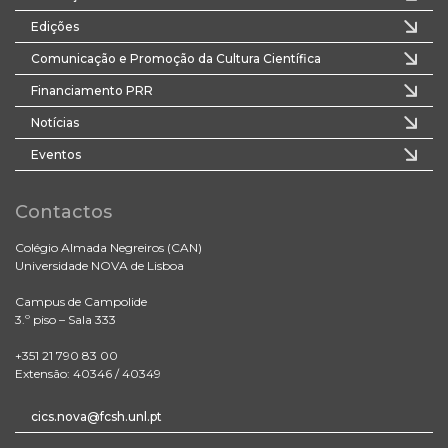
Edições
Comunicação e Promoção da Cultura Científica
Financiamento PRR
Notícias
Eventos
Contactos
Colégio Almada Negreiros (CAN)
Universidade NOVA de Lisboa
Campus de Campolide
3.º piso – Sala 333
+351 21 790 83 00
Extensão: 40346 / 40349
cics.nova@fcsh.unl.pt