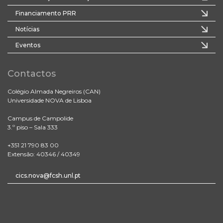
Financiamento PRR
Notícias
Eventos
Contactos
Colégio Almada Negreiros (CAN)
Universidade NOVA de Lisboa
Campus de Campolide
3.º piso – Sala 333
+351 21 790 83 00
Extensão: 40346 / 40349
cics.nova@fcsh.unl.pt