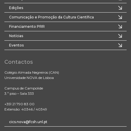
Edições
Comunicação e Promoção da Cultura Científica
Financiamento PRR
Notícias
Eventos
Contactos
Colégio Almada Negreiros (CAN)
Universidade NOVA de Lisboa
Campus de Campolide
3.º piso – Sala 333
+351 21 790 83 00
Extensão: 40346 / 40349
cics.nova@fcsh.unl.pt