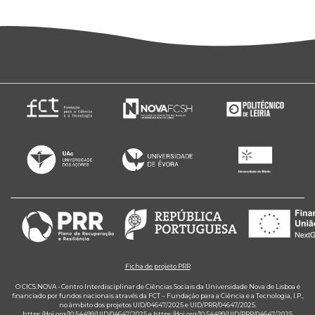
Ficha de projeto PRR
O CICS.NOVA - Centro Interdisciplinar de Ciências Sociais da Universidade Nova de Lisboa é
financiado por fundos nacionais através da FCT – Fundação para a Ciência e a Tecnologia, I.P.,
no âmbito dos projetos UID/04647/2025 e UID/PRR/04647/2025.
https://doi.org/10.54499/UID/04647/2025
e
https://doi.org/10.54499/UID/PRR/04647/2025