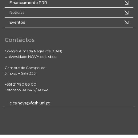
Financiamento PRR
Notícias
Eventos
Contactos
Colégio Almada Negreiros (CAN)
Universidade NOVA de Lisboa
Campus de Campolide
3.º piso – Sala 333
+351 21 790 83 00
Extensão: 40346 / 40349
cics.nova@fcsh.unl.pt