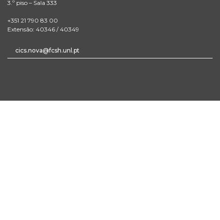
3.º piso – Sala 333
+351 21 790 83 00
Extensão: 40346 / 40349
cics.nova@fcsh.unl.pt