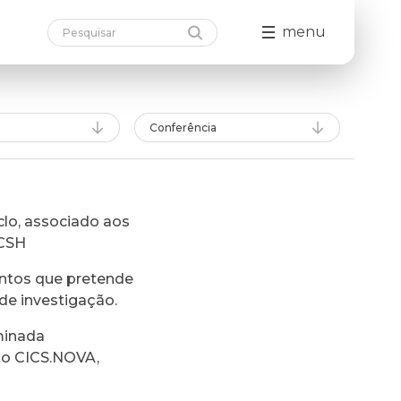
menu
Conferência
lo, associado aos
FCSH
ntos que pretende
de investigação.
minada
do CICS.NOVA,