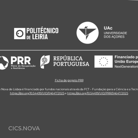
Ficha de projeto PRR
e Nova de Lisboa é financiado por fundos nacionais através da FCT – Fundação para a Ciência e a Tecn
https://doi.org/10.54499/UID/04647/2025
e
https://doi.org/10.54499/UID/PRR/04647/2025
CICS.NOVA