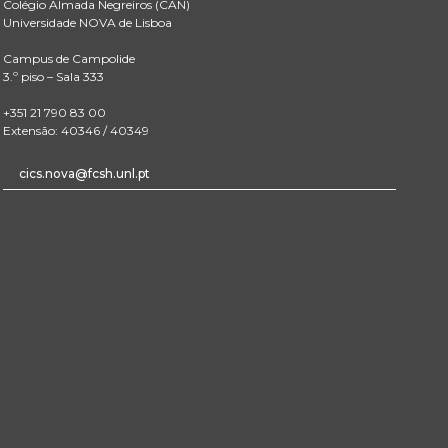
Colégio Almada Negreiros (CAN)
Universidade NOVA de Lisboa
Campus de Campolide
3.º piso – Sala 333
+351 21 790 83 00
Extensão: 40346 / 40349
cics.nova@fcsh.unl.pt