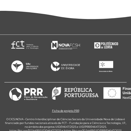
Ficha de projeto PRR
O CICS.NOVA - Centro Interdisciplinar de Ciências Sociais da Universidade Nova de Lisboa é
financiado por fundos nacionais através da FCT – Fundação para a Ciência e a Tecnologia, I.P.,
no âmbito dos projetos UID/04647/2025 e UID/PRR/04647/2025.
https://doi.org/10.54499/UID/04647/2025
e
https://doi.org/10.54499/UID/PRR/04647/2025