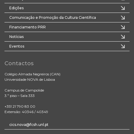
Edições
Comunicação e Promoção da Cultura Científica
Financiamento PRR
Notícias
Eventos
Contactos
Colégio Almada Negreiros (CAN)
Universidade NOVA de Lisboa
Campus de Campolide
3.º piso – Sala 333
+351 21 790 83 00
Extensão: 40346 / 40349
cics.nova@fcsh.unl.pt