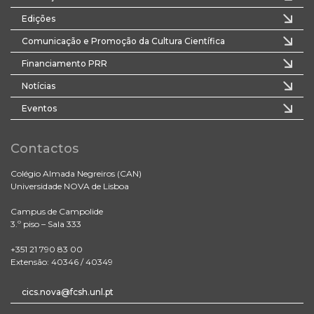
Edições
Comunicação e Promoção da Cultura Científica
Financiamento PRR
Notícias
Eventos
Contactos
Colégio Almada Negreiros (CAN)
Universidade NOVA de Lisboa
Campus de Campolide
3.º piso – Sala 333
+351 21 790 83 00
Extensão: 40346 / 40349
cics.nova@fcsh.unl.pt