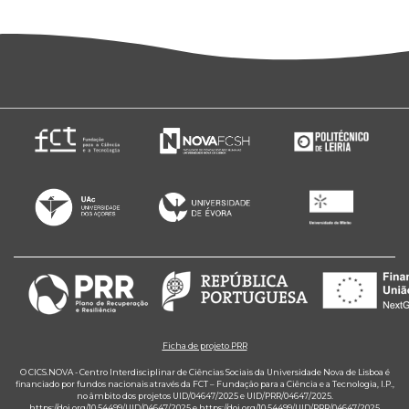
Ficha de projeto PRR
O CICS.NOVA - Centro Interdisciplinar de Ciências Sociais da Universidade Nova de Lisboa é
financiado por fundos nacionais através da FCT – Fundação para a Ciência e a Tecnologia, I.P.,
no âmbito dos projetos UID/04647/2025 e UID/PRR/04647/2025.
https://doi.org/10.54499/UID/04647/2025
e
https://doi.org/10.54499/UID/PRR/04647/2025