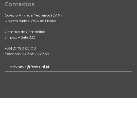
Contactos
Colégio Almada Negreiros (CAN)
Universidade NOVA de Lisboa
Campus de Campolide
3.º piso – Sala 333
+351 21 790 83 00
Extensão: 40346 / 40349
cics.nova@fcsh.unl.pt