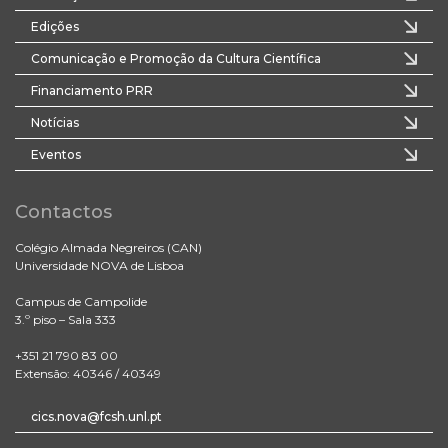
Edições
Comunicação e Promoção da Cultura Científica
Financiamento PRR
Notícias
Eventos
Contactos
Colégio Almada Negreiros (CAN)
Universidade NOVA de Lisboa
Campus de Campolide
3.º piso – Sala 333
+351 21 790 83 00
Extensão: 40346 / 40349
cics.nova@fcsh.unl.pt