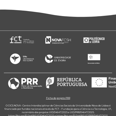
Ficha de projeto PRR
O CICS.NOVA - Centro Interdisciplinar de Ciências Sociais da Universidade Nova de Lisboa é
financiado por fundos nacionais através da FCT – Fundação para a Ciência e a Tecnologia, I.P.,
no âmbito dos projetos UID/04647/2025 e UID/PRR/04647/2025.
https://doi.org/10.54499/UID/04647/2025
e
https://doi.org/10.54499/UID/PRR/04647/2025