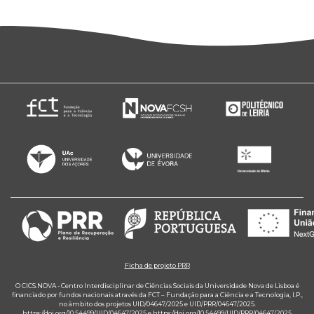
Ficha de projeto PRR
O CICS.NOVA - Centro Interdisciplinar de Ciências Sociais da Universidade Nova de Lisboa é
financiado por fundos nacionais através da FCT – Fundação para a Ciência e a Tecnologia, I.P.,
no âmbito dos projetos UID/04647/2025 e UID/PRR/04647/2025.
https://doi.org/10.54499/UID/04647/2025
e
https://doi.org/10.54499/UID/PRR/04647/2025