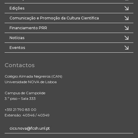
Edições
Comunicação e Promoção da Cultura Científica
Financiamento PRR
Notícias
Eventos
Contactos
Colégio Almada Negreiros (CAN)
Universidade NOVA de Lisboa
Campus de Campolide
3.º piso – Sala 333
+351 21 790 83 00
Extensão: 40346 / 40349
cics.nova@fcsh.unl.pt