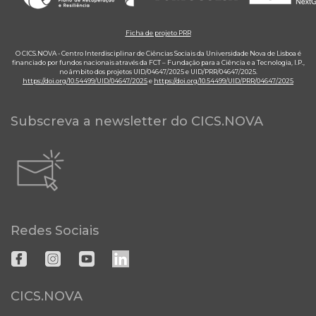
Ficha de projeto PRR
O CICS.NOVA - Centro Interdisciplinar de Ciências Sociais da Universidade Nova de Lisboa é
financiado por fundos nacionais através da FCT – Fundação para a Ciência e a Tecnologia, I.P.,
no âmbito dos projetos UID/04647/2025 e UID/PRR/04647/2025.
https://doi.org/10.54499/UID/04647/2025
e
https://doi.org/10.54499/UID/PRR/04647/2025
Subscreva a newsletter do CICS.NOVA
Redes Sociais
CICS.NOVA