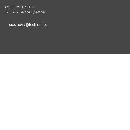
+351 21 790 83 00
Extensão: 40346 / 40349
cics.nova@fcsh.unl.pt