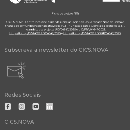
Ficha de projeto PRR
O CICS.NOVA - Centro Interdisciplinar de Ciências Sociais da Universidade Nova de Lisboa é
financiado por fundos nacionais através da FCT – Fundação para a Ciência e a Tecnologia, I.P.,
no âmbito dos projetos UID/04647/2025 e UID/PRR/04647/2025.
https://doi.org/10.54499/UID/04647/2025
e
https://doi.org/10.54499/UID/PRR/04647/2025
Subscreva a newsletter do CICS.NOVA
Redes Sociais
CICS.NOVA