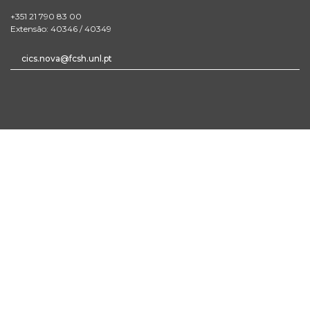
+351 21 790 83 00
Extensão: 40346 / 40349
cics.nova@fcsh.unl.pt