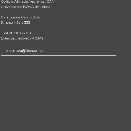
Colégio Almada Negreiros (CAN)
Universidade NOVA de Lisboa
Campus de Campolide
3.º piso – Sala 333
+351 21 790 83 00
Extensão: 40346 / 40349
cics.nova@fcsh.unl.pt