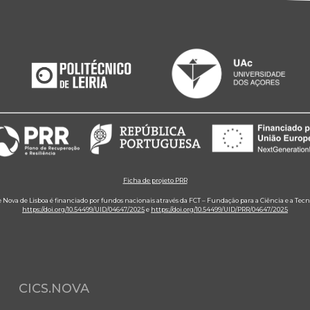
Ficha de projeto PRR
e Nova de Lisboa é financiado por fundos nacionais através da FCT – Fundação para a Ciência e a Tecn
https://doi.org/10.54499/UID/04647/2025
e
https://doi.org/10.54499/UID/PRR/04647/2025
CICS.NOVA