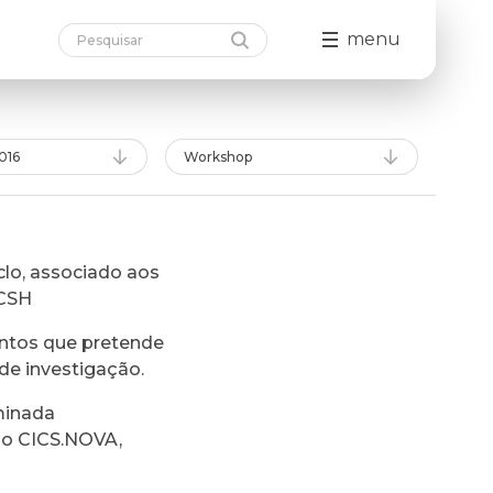
menu
016
Workshop
lo, associado aos
FCSH
ntos que pretende
de investigação.
minada
do CICS.NOVA,