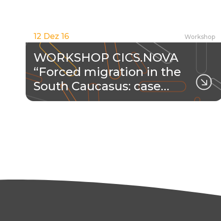
12 Dez 16
Workshop
WORKSHOP CICS.NOVA
“Forced migration in the
South Caucasus: case…