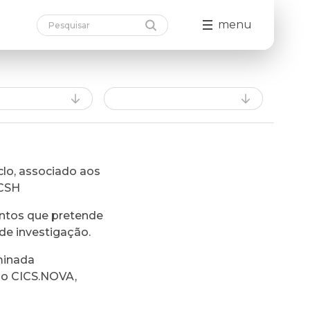
menu
lo, associado aos
FCSH
ntos que pretende
de investigação.
minada
do CICS.NOVA,