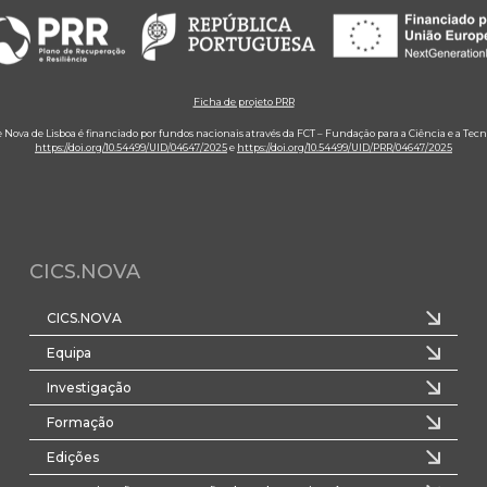
Ficha de projeto PRR
e Nova de Lisboa é financiado por fundos nacionais através da FCT – Fundação para a Ciência e a Tecn
https://doi.org/10.54499/UID/04647/2025
e
https://doi.org/10.54499/UID/PRR/04647/2025
CICS.NOVA
CICS.NOVA
Equipa
Investigação
Formação
Edições