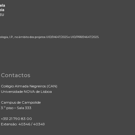
ologia, I.P., no âmbito dos projetos UID/04647/2025 e UID/PRR/04647/2025.
Contactos
Colégio Almada Negreiros (CAN)
Universidade NOVA de Lisboa
Campus de Campolide
3.º piso – Sala 333
+351 21 790 83 00
Extensão: 40346 / 40349