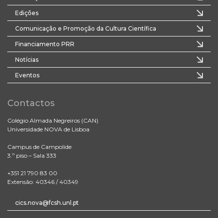
Edições
Comunicação e Promoção da Cultura Científica
Financiamento PRR
Notícias
Eventos
Contactos
Colégio Almada Negreiros (CAN)
Universidade NOVA de Lisboa
Campus de Campolide
3.º piso – Sala 333
+351 21 790 83 00
Extensão: 40346 / 40349
cics.nova@fcsh.unl.pt