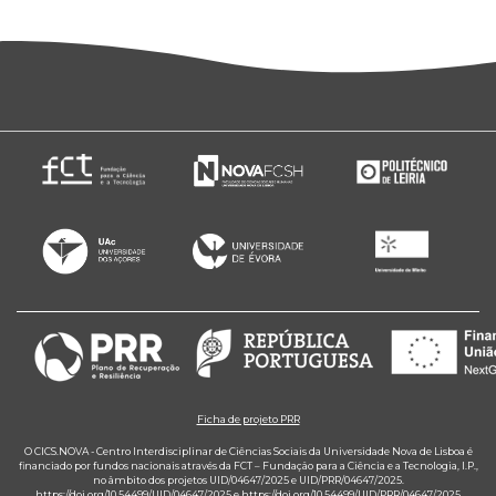
Ficha de projeto PRR
O CICS.NOVA - Centro Interdisciplinar de Ciências Sociais da Universidade Nova de Lisboa é
financiado por fundos nacionais através da FCT – Fundação para a Ciência e a Tecnologia, I.P.,
no âmbito dos projetos UID/04647/2025 e UID/PRR/04647/2025.
https://doi.org/10.54499/UID/04647/2025
e
https://doi.org/10.54499/UID/PRR/04647/2025