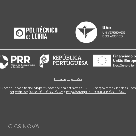
Ficha de projeto PRR
e Nova de Lisboa é financiado por fundos nacionais através da FCT – Fundação para a Ciência e a Tecn
https://doi.org/10.54499/UID/04647/2025
e
https://doi.org/10.54499/UID/PRR/04647/2025
CICS.NOVA