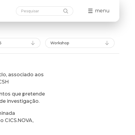
menu
6
Workshop
lo, associado aos
FCSH
ntos que pretende
de investigação.
minada
do CICS.NOVA,