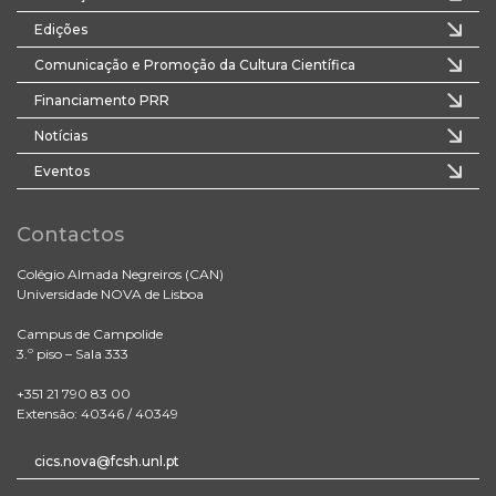
Edições
Comunicação e Promoção da Cultura Científica
Financiamento PRR
Notícias
Eventos
Contactos
Colégio Almada Negreiros (CAN)
Universidade NOVA de Lisboa
Campus de Campolide
3.º piso – Sala 333
+351 21 790 83 00
Extensão: 40346 / 40349
cics.nova@fcsh.unl.pt