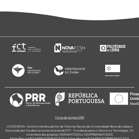
Ficha de projeto PRR
O CICS.NOVA - Centro Interdisciplinar de Ciências Sociais da Universidade Nova de Lisboa é
financiado por fundos nacionais através da FCT – Fundação para a Ciência e a Tecnologia, I.P.,
no âmbito dos projetos UID/04647/2025 e UID/PRR/04647/2025.
https://doi.org/10.54499/UID/04647/2025
e
https://doi.org/10.54499/UID/PRR/04647/2025