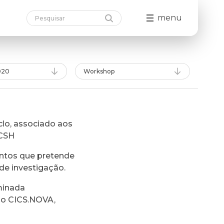
menu
020
Workshop
lo, associado aos
FCSH
ntos que pretende
de investigação.
minada
do CICS.NOVA,