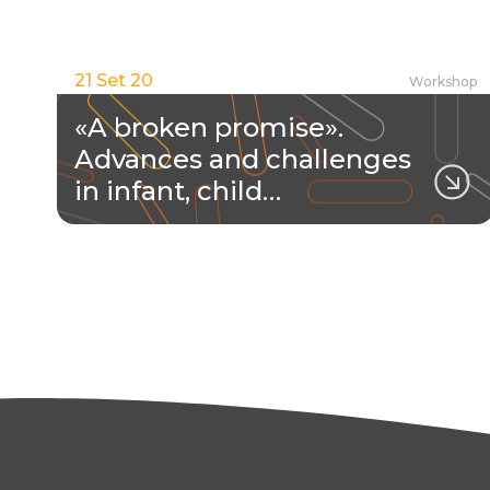
21 Set 20
Workshop
«A broken promise».
Advances and challenges
in infant, child…