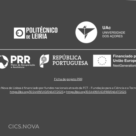
Ficha de projeto PRR
e Nova de Lisboa é financiado por fundos nacionais através da FCT – Fundação para a Ciência e a Tecn
https://doi.org/10.54499/UID/04647/2025
e
https://doi.org/10.54499/UID/PRR/04647/2025
CICS.NOVA