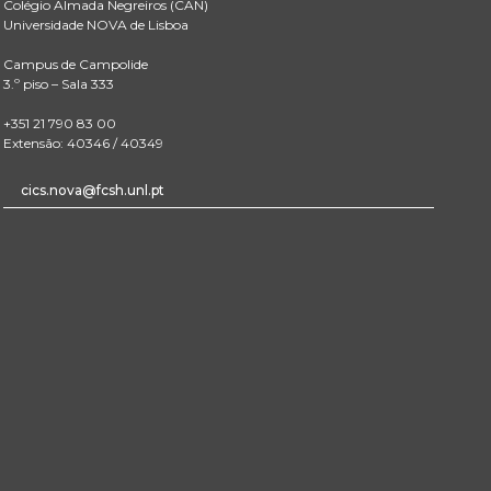
Colégio Almada Negreiros (CAN)
Universidade NOVA de Lisboa
Campus de Campolide
3.º piso – Sala 333
+351 21 790 83 00
Extensão: 40346 / 40349
cics.nova@fcsh.unl.pt