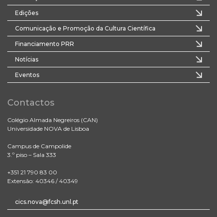
Edições
Comunicação e Promoção da Cultura Científica
Financiamento PRR
Notícias
Eventos
Contactos
Colégio Almada Negreiros (CAN)
Universidade NOVA de Lisboa
Campus de Campolide
3.º piso – Sala 333
+351 21 790 83 00
Extensão: 40346 / 40349
cics.nova@fcsh.unl.pt