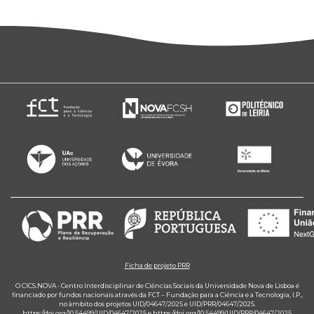
Ficha de projeto PRR
O CICS.NOVA - Centro Interdisciplinar de Ciências Sociais da Universidade Nova de Lisboa é
financiado por fundos nacionais através da FCT – Fundação para a Ciência e a Tecnologia, I.P.,
no âmbito dos projetos UID/04647/2025 e UID/PRR/04647/2025.
https://doi.org/10.54499/UID/04647/2025
e
https://doi.org/10.54499/UID/PRR/04647/2025