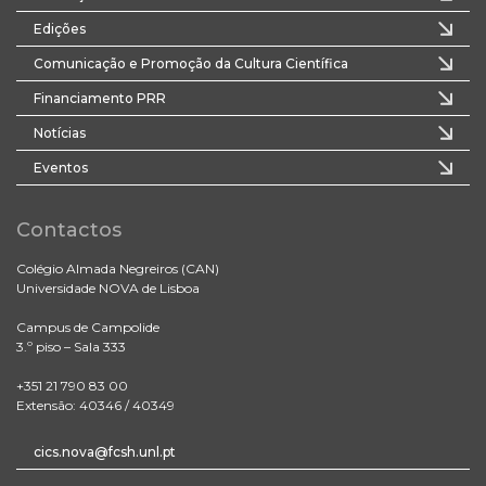
Edições
Comunicação e Promoção da Cultura Científica
Financiamento PRR
Notícias
Eventos
Contactos
Colégio Almada Negreiros (CAN)
Universidade NOVA de Lisboa
Campus de Campolide
3.º piso – Sala 333
+351 21 790 83 00
Extensão: 40346 / 40349
cics.nova@fcsh.unl.pt