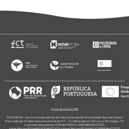
Ficha de projeto PRR
O CICS.NOVA - Centro Interdisciplinar de Ciências Sociais da Universidade Nova de Lisboa é
financiado por fundos nacionais através da FCT – Fundação para a Ciência e a Tecnologia, I.P.,
no âmbito dos projetos UID/04647/2025 e UID/PRR/04647/2025.
https://doi.org/10.54499/UID/04647/2025
e
https://doi.org/10.54499/UID/PRR/04647/2025