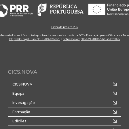
Ficha de projeto PRR
e Nova de Lisboa é financiado por fundos nacionais através da FCT – Fundação para a Ciência e a Tecn
https://doi.org/10.54499/UID/04647/2025
e
https://doi.org/10.54499/UID/PRR/04647/2025
CICS.NOVA
CICS.NOVA
Equipa
Investigação
Formação
Edições