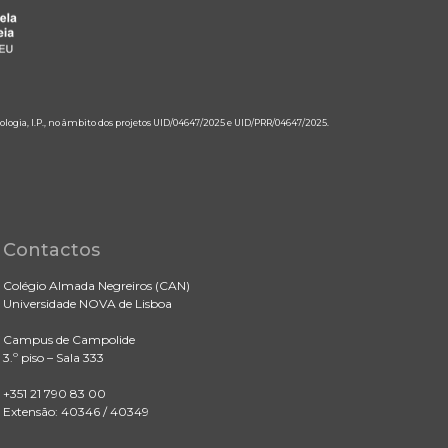
ologia, I.P., no âmbito dos projetos UID/04647/2025 e UID/PRR/04647/2025.
Contactos
Colégio Almada Negreiros (CAN)
Universidade NOVA de Lisboa
Campus de Campolide
3.º piso – Sala 333
+351 21 790 83 00
Extensão: 40346 / 40349