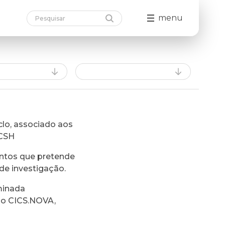
menu
lo, associado aos
FCSH
ntos que pretende
de investigação.
minada
do CICS.NOVA,