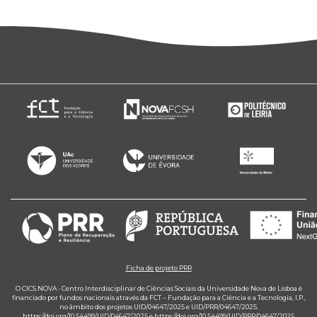
Ficha de projeto PRR
O CICS.NOVA - Centro Interdisciplinar de Ciências Sociais da Universidade Nova de Lisboa é
financiado por fundos nacionais através da FCT – Fundação para a Ciência e a Tecnologia, I.P.,
no âmbito dos projetos UID/04647/2025 e UID/PRR/04647/2025.
https://doi.org/10.54499/UID/04647/2025
e
https://doi.org/10.54499/UID/PRR/04647/2025