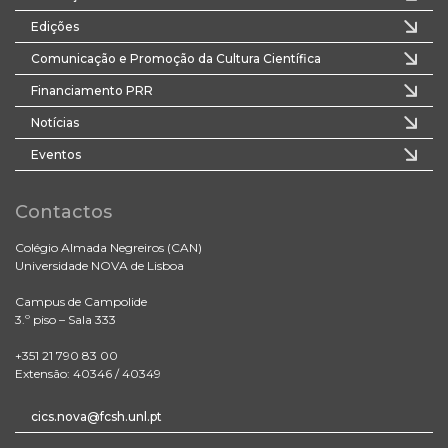
Edições
Comunicação e Promoção da Cultura Científica
Financiamento PRR
Notícias
Eventos
Contactos
Colégio Almada Negreiros (CAN)
Universidade NOVA de Lisboa
Campus de Campolide
3.º piso – Sala 333
+351 21 790 83 00
Extensão: 40346 / 40349
cics.nova@fcsh.unl.pt