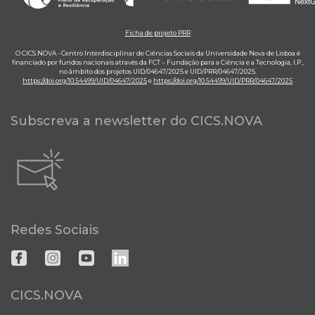
Ficha de projeto PRR
O CICS.NOVA - Centro Interdisciplinar de Ciências Sociais da Universidade Nova de Lisboa é
financiado por fundos nacionais através da FCT – Fundação para a Ciência e a Tecnologia, I.P.,
no âmbito dos projetos UID/04647/2025 e UID/PRR/04647/2025.
https://doi.org/10.54499/UID/04647/2025
e
https://doi.org/10.54499/UID/PRR/04647/2025
Subscreva a newsletter do CICS.NOVA
Redes Sociais
CICS.NOVA