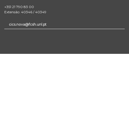
+351 21 790 83 00
Extensão: 40346 / 40349
cics.nova@fcsh.unl.pt