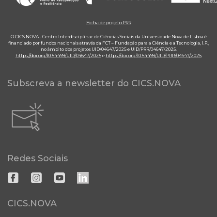
Ficha de projeto PRR
O CICS.NOVA - Centro Interdisciplinar de Ciências Sociais da Universidade Nova de Lisboa é
financiado por fundos nacionais através da FCT – Fundação para a Ciência e a Tecnologia, I.P.,
no âmbito dos projetos UID/04647/2025 e UID/PRR/04647/2025.
https://doi.org/10.54499/UID/04647/2025
e
https://doi.org/10.54499/UID/PRR/04647/2025
Subscreva a newsletter do CICS.NOVA
Redes Sociais
CICS.NOVA