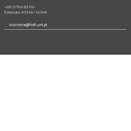
+351 21 790 83 00
Extensão: 40346 / 40349
cics.nova@fcsh.unl.pt