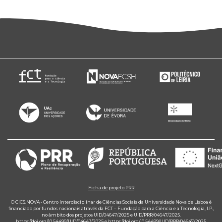
Ficha de projeto PRR
O CICS.NOVA - Centro Interdisciplinar de Ciências Sociais da Universidade Nova de Lisboa é
financiado por fundos nacionais através da FCT – Fundação para a Ciência e a Tecnologia, I.P.,
no âmbito dos projetos UID/04647/2025 e UID/PRR/04647/2025.
https://doi.org/10.54499/UID/04647/2025
e
https://doi.org/10.54499/UID/PRR/04647/2025