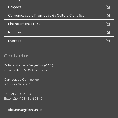
Edições
Comunicação e Promoção da Cultura Científica
Financiamento PRR
Notícias
Eventos
Contactos
Colégio Almada Negreiros (CAN)
Universidade NOVA de Lisboa
Campus de Campolide
3.º piso – Sala 333
+351 21 790 83 00
Extensão: 40346 / 40349
cics.nova@fcsh.unl.pt