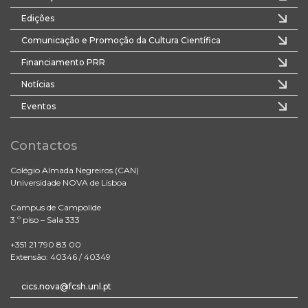
Edições
Comunicação e Promoção da Cultura Científica
Financiamento PRR
Notícias
Eventos
Contactos
Colégio Almada Negreiros (CAN)
Universidade NOVA de Lisboa
Campus de Campolide
3.º piso – Sala 333
+351 21 790 83 00
Extensão: 40346 / 40349
cics.nova@fcsh.unl.pt