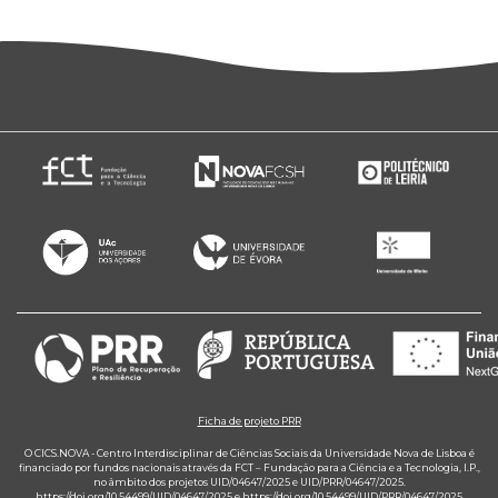
Ficha de projeto PRR
O CICS.NOVA - Centro Interdisciplinar de Ciências Sociais da Universidade Nova de Lisboa é
financiado por fundos nacionais através da FCT – Fundação para a Ciência e a Tecnologia, I.P.,
no âmbito dos projetos UID/04647/2025 e UID/PRR/04647/2025.
https://doi.org/10.54499/UID/04647/2025
e
https://doi.org/10.54499/UID/PRR/04647/2025