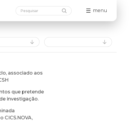
menu
lo, associado aos
FCSH
ntos que pretende
de investigação.
minada
do CICS.NOVA,