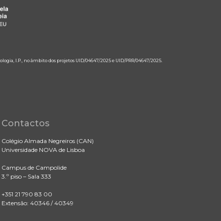
ologia, I.P., no âmbito dos projetos UID/04647/2025 e UID/PRR/04647/2025.
Contactos
Colégio Almada Negreiros (CAN)
Universidade NOVA de Lisboa
Campus de Campolide
3.º piso – Sala 333
+351 21 790 83 00
Extensão: 40346 / 40349