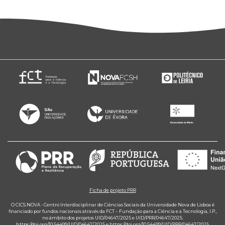
Ficha de projeto PRR
O CICS.NOVA - Centro Interdisciplinar de Ciências Sociais da Universidade Nova de Lisboa é
financiado por fundos nacionais através da FCT – Fundação para a Ciência e a Tecnologia, I.P.,
no âmbito dos projetos UID/04647/2025 e UID/PRR/04647/2025.
https://doi.org/10.54499/UID/04647/2025
e
https://doi.org/10.54499/UID/PRR/04647/2025