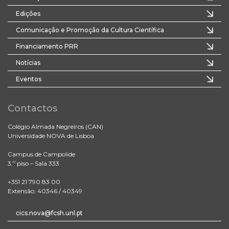
Edições
Comunicação e Promoção da Cultura Científica
Financiamento PRR
Notícias
Eventos
Contactos
Colégio Almada Negreiros (CAN)
Universidade NOVA de Lisboa
Campus de Campolide
3.º piso – Sala 333
+351 21 790 83 00
Extensão: 40346 / 40349
cics.nova@fcsh.unl.pt