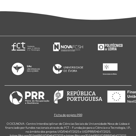
Ficha de projeto PRR
O CICS.NOVA - Centro Interdisciplinar de Ciências Sociais da Universidade Nova de Lisboa é
financiado por fundos nacionais através da FCT – Fundação para a Ciência e a Tecnologia, I.P.,
no âmbito dos projetos UID/04647/2025 e UID/PRR/04647/2025.
https://doi.org/10.54499/UID/04647/2025
e
https://doi.org/10.54499/UID/PRR/04647/2025