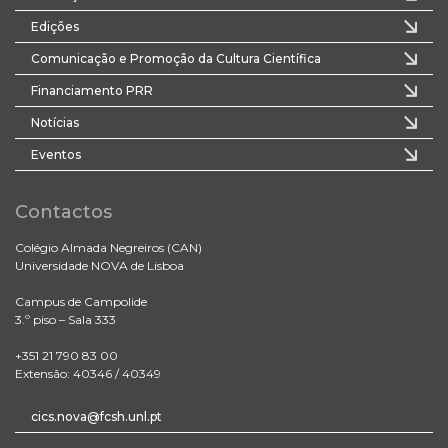
Edições
Comunicação e Promoção da Cultura Científica
Financiamento PRR
Notícias
Eventos
Contactos
Colégio Almada Negreiros (CAN)
Universidade NOVA de Lisboa
Campus de Campolide
3.º piso – Sala 333
+351 21 790 83 00
Extensão: 40346 / 40349
cics.nova@fcsh.unl.pt