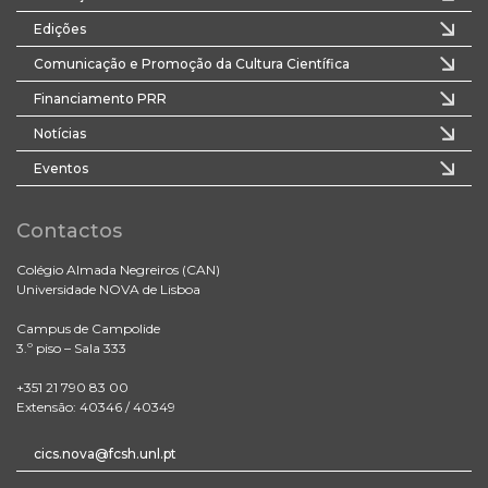
Edições
Comunicação e Promoção da Cultura Científica
Financiamento PRR
Notícias
Eventos
Contactos
Colégio Almada Negreiros (CAN)
Universidade NOVA de Lisboa
Campus de Campolide
3.º piso – Sala 333
+351 21 790 83 00
Extensão: 40346 / 40349
cics.nova@fcsh.unl.pt