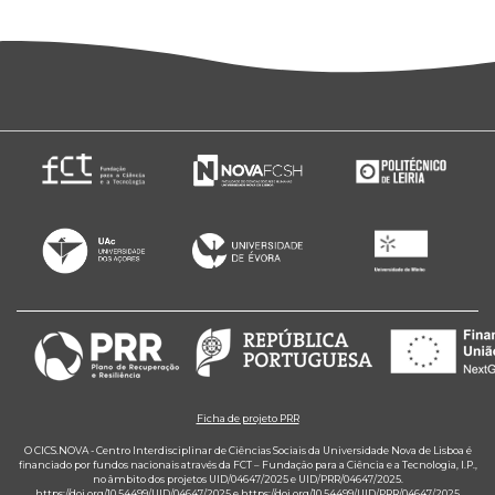
Ficha de projeto PRR
O CICS.NOVA - Centro Interdisciplinar de Ciências Sociais da Universidade Nova de Lisboa é
financiado por fundos nacionais através da FCT – Fundação para a Ciência e a Tecnologia, I.P.,
no âmbito dos projetos UID/04647/2025 e UID/PRR/04647/2025.
https://doi.org/10.54499/UID/04647/2025
e
https://doi.org/10.54499/UID/PRR/04647/2025