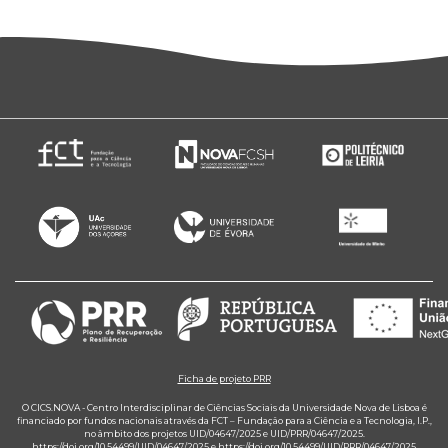
Ficha de projeto PRR
O CICS.NOVA - Centro Interdisciplinar de Ciências Sociais da Universidade Nova de Lisboa é
financiado por fundos nacionais através da FCT – Fundação para a Ciência e a Tecnologia, I.P.,
no âmbito dos projetos UID/04647/2025 e UID/PRR/04647/2025.
https://doi.org/10.54499/UID/04647/2025
e
https://doi.org/10.54499/UID/PRR/04647/2025