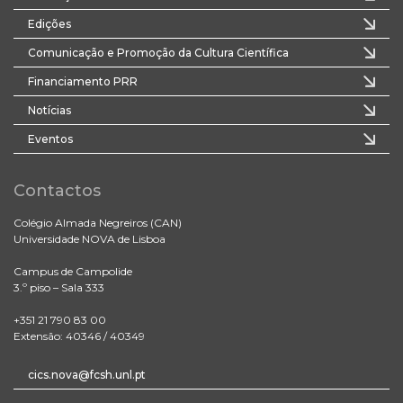
Edições
Comunicação e Promoção da Cultura Científica
Financiamento PRR
Notícias
Eventos
Contactos
Colégio Almada Negreiros (CAN)
Universidade NOVA de Lisboa
Campus de Campolide
3.º piso – Sala 333
+351 21 790 83 00
Extensão: 40346 / 40349
cics.nova@fcsh.unl.pt