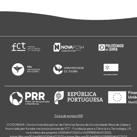
Ficha de projeto PRR
O CICS.NOVA - Centro Interdisciplinar de Ciências Sociais da Universidade Nova de Lisboa é
financiado por fundos nacionais através da FCT – Fundação para a Ciência e a Tecnologia, I.P.,
no âmbito dos projetos UID/04647/2025 e UID/PRR/04647/2025.
https://doi.org/10.54499/UID/04647/2025
e
https://doi.org/10.54499/UID/PRR/04647/2025