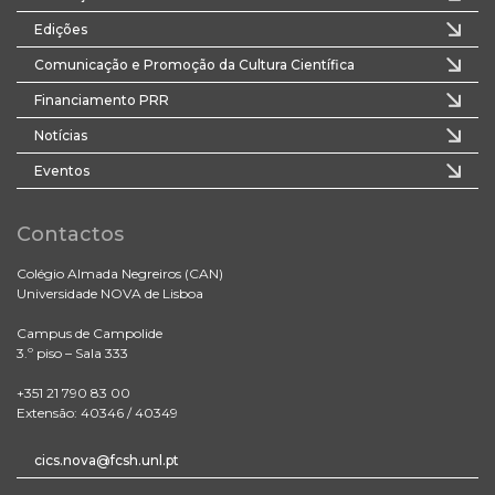
Edições
Comunicação e Promoção da Cultura Científica
Financiamento PRR
Notícias
Eventos
Contactos
Colégio Almada Negreiros (CAN)
Universidade NOVA de Lisboa
Campus de Campolide
3.º piso – Sala 333
+351 21 790 83 00
Extensão: 40346 / 40349
cics.nova@fcsh.unl.pt