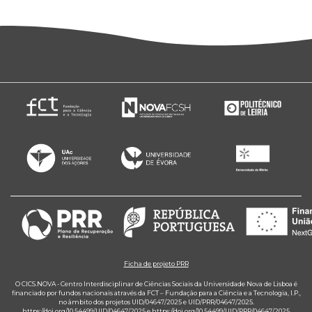
Ficha de projeto PRR
O CICS.NOVA - Centro Interdisciplinar de Ciências Sociais da Universidade Nova de Lisboa é
financiado por fundos nacionais através da FCT – Fundação para a Ciência e a Tecnologia, I.P.,
no âmbito dos projetos UID/04647/2025 e UID/PRR/04647/2025.
https://doi.org/10.54499/UID/04647/2025
e
https://doi.org/10.54499/UID/PRR/04647/2025