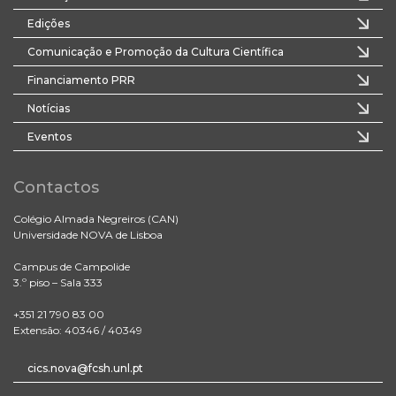
Edições
Comunicação e Promoção da Cultura Científica
Financiamento PRR
Notícias
Eventos
Contactos
Colégio Almada Negreiros (CAN)
Universidade NOVA de Lisboa
Campus de Campolide
3.º piso – Sala 333
+351 21 790 83 00
Extensão: 40346 / 40349
cics.nova@fcsh.unl.pt